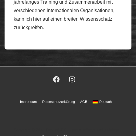
jahrelanges Training und Zusammenarbeit mit
verschiedenen internationalen Organisationen,
kann ich hier auf einen breiten Wissensschatz
zurückgreifen.
Footer-
Impressum
Datenschutzerklärung
AGB
Deutsch
Menü
Copyright © 2026
TacProSFX - special-effects and trainings
|