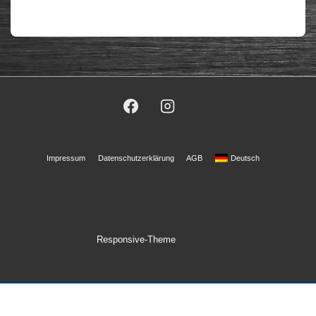
Footer-
Impressum
Datenschutzerklärung
AGB
Deutsch
Menü
Copyright © 2026
TacProSFX - special-effects and trainings
|
Präsentiert von
Responsive-Theme